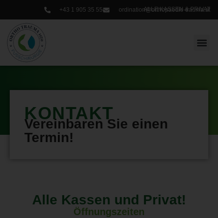
ALLE KASSEN & PRIVAT
+43 1 905 35 55
ordination@orthopaedie-trauma.at
Zum
Inhalt
springen
KONTAKT
Vereinbaren Sie einen
Termin!
Alle Kassen und Privat!
Öffnungszeiten