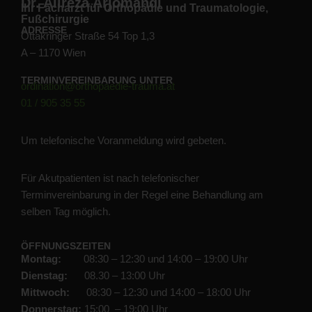
Dr. Alireza Arjomandi
Ihr Facharzt für Orthopädie und Traumatologie,
Fußchirurgie
ADRESSE
Ottakringer Straße 54 Top 1,3
A – 1170 Wien
TERMINVEREINBARUNG UNTER
ordination@orthopaedie-trauma.at
01 / 905 35 55
Um telefonische Voranmeldung wird gebeten.
Für Akutpatienten ist nach telefonischer
Terminvereinbarung in der Regel eine Behandlung am
selben Tag möglich.
Dr. Alireza Arjomandi
ÖFFNUNGSZEITEN
Montag:
08:30 – 12:30 und 14:00 – 19:00 Uhr
Dienstag:
08.30 – 13:00 Uhr
Mittwoch:
08:30 – 12:30 und 14:00 – 18:00 Uhr
Donnerstag:
15:00 – 19:00 Uhr