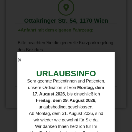
Ottakringer Str. 54, 1170 Wien
Anfahrt mit dem eigenen Fahrzeug:
Bitte beachten Sie die generelle Kurzparkregelung
des Bezirkes
Nächste öffentliche Parkmöglichkeit:
URLAUBSINFO
Kalvarienbergviertel – BOE in der Haslingergasse
11
Sehr geehrte Patientinnen und Patienten,
unsere Ordination ist von
Montag, dem
Anfahrt mit den öffentlichen Verkehrsmitteln:
17. August 2026
, bis einschließlich
Freitag, dem 29. August 2026
,
urlaubsbedingt geschlossen.
Ab Montag, dem 31. August 2026, sind
wir wieder wie gewohnt für Sie da.
Wir danken Ihnen herzlich für Ihr